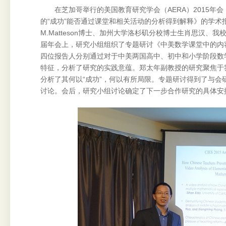
在芝加哥举行的美国教育研究学会（AERA）2015年会
的“成功”能否通过课堂和相关活动的分析得到解释》的学术报
M.Matteson博士、加州大学洛杉矶分校博士生肖思汉
届年会上，研究小组组织了专题研讨《中美数学课堂中的内
四位报告人分别通过对于中美两国高中、初中和小学阶段数
特征，分析了研究的实践意蕴。郑太年副教授的研究聚焦于
分析了其何以“成功”，何以有所局限。专题研讨得到了与
讨论。会后，研究小组讨论确定了下一步合作研究的具体安